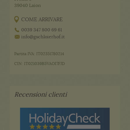
39040
Laion
COME ARRIVARE
0039 347 800 69 61
info@gschloierhof.it
Partita IVA: IT02351780214
CIN: IT021039B5VAOI7FJD
Recensioni clienti