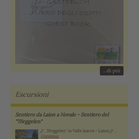
...di più
Escursioni
Sentiero da Laion a Novale - Sentiero del
"Törggelen"
// „Törggelen" in Valle Isarco - Laion// ...
Continua