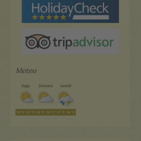
Meteo
Oggi
Domani
lunedì
16 °C
33 °C
16 °C
34 °C
17 °C
34 °C