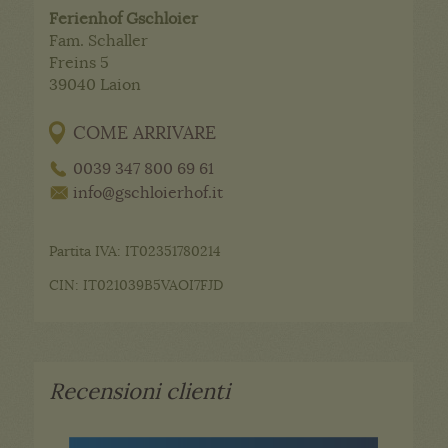
Ferienhof Gschloier
Fam. Schaller
Freins 5
39040
Laion
COME ARRIVARE
0039 347 800 69 61
info@gschloierhof.it
Partita IVA: IT02351780214
CIN: IT021039B5VAOI7FJD
Recensioni clienti